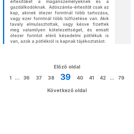
értesítőket a magánszemélyeknek és a
gazdálkodóknak. Adószámla-értesítőt csak az
kap, akinek ötezer forintnál több tartozása,
vagy ezer forintnál több túlfizetése van. Akik
tavaly elmulasztottak, vagy késve fizettek
meg valamilyen kötelezettséget, és emiatt
ötezer forintot elérő késedelmi pótlékuk is
van, azok a pótlékról is kapnak tájékoztatást.
Előző oldal
39
1
...
36
37
38
40
41
42
...
79
Következő oldal