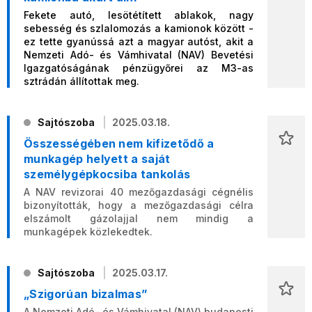
Fekete autó, lesötétített ablakok, nagy
sebesség és szlalomozás a kamionok között -
ez tette gyanússá azt a magyar autóst, akit a
Nemzeti Adó- és Vámhivatal (NAV) Bevetési
Igazgatóságának pénzügyőrei az M3-as
sztrádán állítottak meg.
Sajtószoba
2025.03.18.
Összességében nem kifizetődő a
munkagép helyett a saját
személygépkocsiba tankolás
A NAV revizorai 40 mezőgazdasági cégnélis
bizonyították, hogy a mezőgazdasági célra
elszámolt gázolajjal nem mindig a
munkagépek közlekedtek.
Sajtószoba
2025.03.17.
„Szigorúan bizalmas”
A Nemzeti Adó- és Vámhivatal (NAV) budapesti