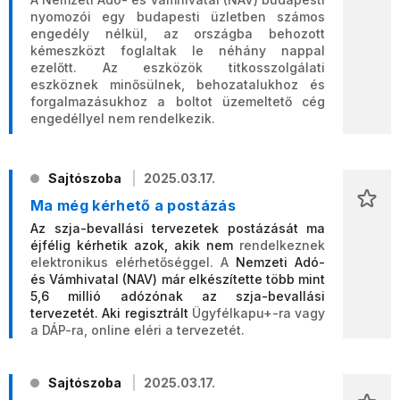
nyomozói egy budapesti üzletben számos
engedély nélkül, az országba behozott
kémeszközt foglaltak le néhány nappal
ezelőtt. Az eszközök titkosszolgálati
eszköznek minősülnek, behozatalukhoz és
forgalmazásukhoz a boltot üzemeltető cég
engedéllyel nem rendelkezik.
Sajtószoba
2025.03.17.
Ma még kérhető a postázás
Az szja-bevallási tervezetek postázását ma
éjfélig kérhetik azok, akik nem
rendelkeznek
elektronikus elérhetőséggel. A
Nemzeti Adó-
és Vámhivatal (NAV) már elkészítette több mint
5,6 millió adózónak az szja-bevallási
tervezetét. Aki regisztrált
Ügyfélkapu+-ra vagy
a DÁP-ra, online eléri a tervezetét.
Sajtószoba
2025.03.17.