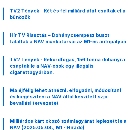
TV2 Tények - Két és fél milliárd áfát csaltak el a
bűnözők
Hír TV Riasztás – Dohánycsempész buszt
találtak a NAV munkatársai az M1-es autópályán
TV2 Tények - Rekordfogás, 156 tonna dohányra
csaptak le a NAV-osok egy illegális
cigarettagyárban.
Ma éjfélig lehet átnézni, elfogadni, módosítani
és kiegészíteni a NAV által készített szja-
bevallási tervezetet
Milliárdos kárt okozó számlagyárat leplezett le a
NAV (2025.05.08., M1 - Híradó)