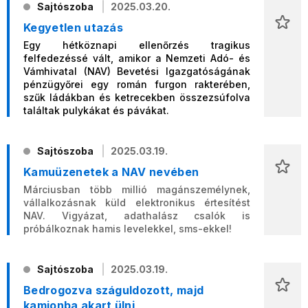
Sajtószoba
2025.03.20.
Kegyetlen utazás
Egy hétköznapi ellenőrzés tragikus
felfedezéssé vált, amikor a Nemzeti Adó- és
Vámhivatal (NAV) Bevetési Igazgatóságának
pénzügyőrei egy román furgon rakterében,
szűk ládákban és ketrecekben összezsúfolva
találtak pulykákat és pávákat.
Sajtószoba
2025.03.19.
Kamuüzenetek a NAV nevében
Márciusban több millió magánszemélynek,
vállalkozásnak küld elektronikus értesítést
NAV. Vigyázat, adathalász csalók is
próbálkoznak hamis levelekkel, sms-ekkel!
Sajtószoba
2025.03.19.
Bedrogozva száguldozott, majd
kamionba akart ülni