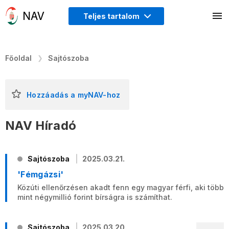
Teljes tartalom
Főoldal
Sajtószoba
Hozzáadás a myNAV-hoz
NAV Híradó
Sajtószoba
2025.03.21.
'Fémgázsi'
Közúti ellenőrzésen akadt fenn egy magyar férfi, aki több
mint négymillió forint bírságra is számíthat.
Sajtószoba
2025.03.20.