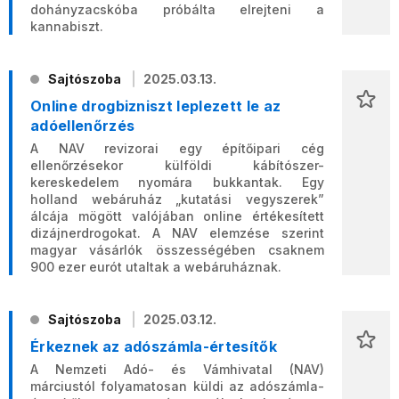
dohányzacskóba próbálta elrejteni a
kannabiszt.
Sajtószoba
2025.03.13.
Online drogbizniszt leplezett le az
adóellenőrzés
A NAV revizorai egy építőipari cég
ellenőrzésekor külföldi kábítószer-
kereskedelem nyomára bukkantak. Egy
holland webáruház „kutatási vegyszerek”
álcája mögött valójában online értékesített
dizájnerdrogokat. A NAV elemzése szerint
magyar vásárlók összességében csaknem
900 ezer eurót utaltak a webáruháznak.
Sajtószoba
2025.03.12.
Érkeznek az adószámla-értesítők
A Nemzeti Adó- és Vámhivatal (NAV)
márciustól folyamatosan küldi az adószámla-