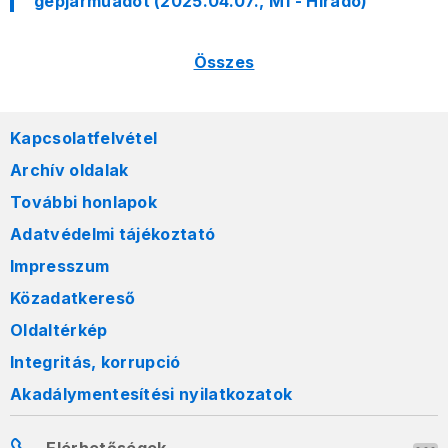
gépjárműadót (2025.04.07., M1 - Híradó)
Összes
Kapcsolatfelvétel
Archív oldalak
További honlapok
Adatvédelmi tájékoztató
Impresszum
Közadatkereső
Oldaltérkép
Integritás, korrupció
Akadálymentesítési nyilatkozatok