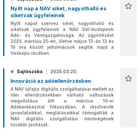
Nyílt nap a NAV siket, nagyothalló és
siketvak ügyfeleinek
Nyílt napot szervez siket, nagyothalló és
siketvak ügyfeleinek a NAV Dél-budapesti
Adó- és Vámigazgatósága. Az ügyintézést
2025. március 25-én, illetve május 13-án 13 és
16 óra között jeltolmácsok segítik majd a
Vaskapu utcában.
Sajtószoba
2025.03.20.
Innováció az adóellenőrzésben
A NAV újfajta digitális szolgáltatásai mellett az
idei ellenőrzésekben várható változások
megvitatása állt a március 19-ei
Adókerekasztal fókuszában. A résztvevők
javaslataikkal, meglátásaikkal támogatták a
NAV digitális szolgáltatási minőségének
további javítását.