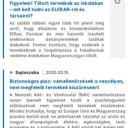
Figyelem! Tiltott termékek az iskolában
– mit kell tudni az ELFBAR-ról és
társairól?
Az utóbbi időben egyre több hír jelent meg
arról, hogy általános és középiskolákban
Elfbar, Pocobar és más hasonló ízesített
elektronikus dohányterméket találtak
diákoknál. Fontos tisztázni, hogy ezeknek a
termékeknek a forgalmazása a fiatalkorúak
védelme érdekében Magyarországon tiltott.
Sajtószoba
2025.03.15.
Biztonságos piac: vámellenőrzések a veszélyes,
nem megfelelő termékek kiszűréséért
A Nemzeti Adó- és Vámhivatal (NAV) vámellenőrzései
során kiemelt figyelmet fordít a piacfelügyeleti
előírásoknak nem megfelelő termékek kiszűrésére.
Mindez biztosítja, hogy az Európai Unió és Magyarország
piacára kerülő áruk ne jelentsenek veszélyt az uniós és
magyar állampolgárok életére, egészségére, testi
épségére és a környezetre. A NAV elmúlt két évben tett,