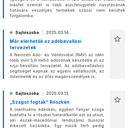
másfél ezernél is több piacfelügyeleti riasztásának
hatására veszélyes termékek százai nem kerültek
forgalomba.
Sajtószoba
2025.03.14.
Már elérhetők az adóbevallási
tervezetek
A Nemzeti Adó- és Vámhivatal (NAV) az idén
több mint 5,6 millió adózónak készítette el az
szja-bevallási tervezetét. Az adóbevalláshoz
segítséget kapnak az egyéni vállalkozók, az
őstermelők és az áfás magánszemélyek is.
Sajtószoba
2025.03.13.
„Szagot fogtak” Röszkén
A marihuána édeskés, egyben fanyar szaga
buktatta le a röszkei határátkelőn azt az utast,
aki észak-macedóniai rendszámú busszal
érkezett hazánkba. Egy másik férfi pedig