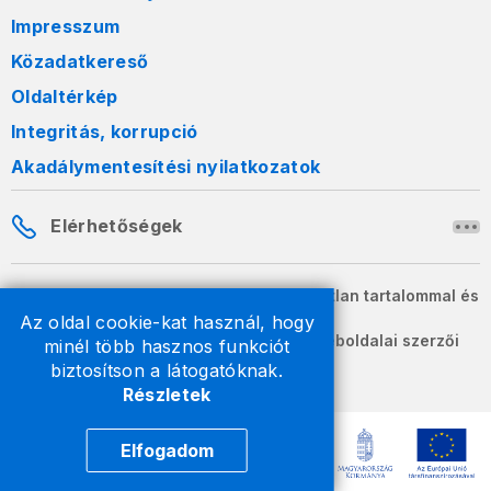
Impresszum
Közadatkereső
Oldaltérkép
Integritás, korrupció
Akadálymentesítési nyilatkozatok
Elérhetőségek
A honlapon szereplő információk változatlan tartalommal és
formában szabadon terjeszthetők.
Az oldal cookie-kat használ, hogy
2026 © A Nemzeti Adó- és Vámhivatal weboldalai szerzői
minél több hasznos funkciót
jogvédelem alatt állnak.
biztosítson a látogatóknak.
Részletek
Elfogadom