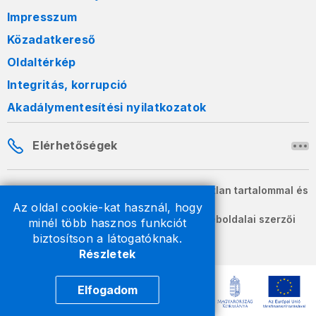
Impresszum
Közadatkereső
Oldaltérkép
Integritás, korrupció
Akadálymentesítési nyilatkozatok
Elérhetőségek
A honlapon szereplő információk változatlan tartalommal és
formában szabadon terjeszthetők.
Az oldal cookie-kat használ, hogy
2026 © A Nemzeti Adó- és Vámhivatal weboldalai szerzői
minél több hasznos funkciót
jogvédelem alatt állnak.
biztosítson a látogatóknak.
Részletek
Elfogadom