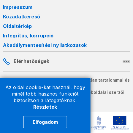
Impresszum
Közadatkereső
Oldaltérkép
Integritás, korrupció
Akadálymentesítési nyilatkozatok
Elérhetőségek
A honlapon szereplő információk változatlan tartalommal és
formában szabadon terjeszthetők.
Az oldal cookie-kat használ, hogy
2026 © A Nemzeti Adó- és Vámhivatal weboldalai szerzői
minél több hasznos funkciót
jogvédelem alatt állnak.
biztosítson a látogatóknak.
Részletek
Elfogadom