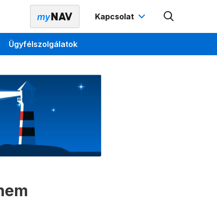
Kapcsolat
Ügyfélszolgálatok
 nem