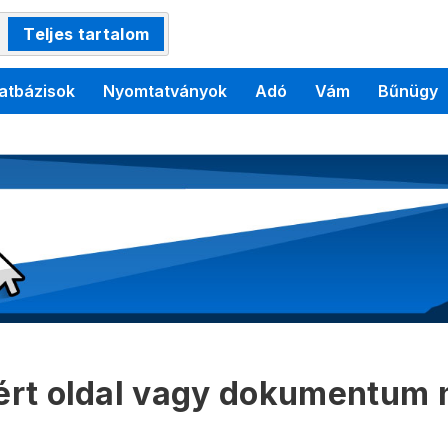
Teljes tartalom
atbázisok
Nyomtatványok
Adó
Vám
Bűnügy
kért oldal vagy dokumentum