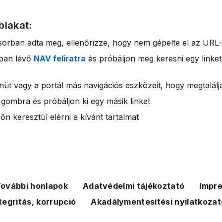
biakat:
sorban adta meg, ellenőrizze, hogy nem gépelte el az URL-
rban lévő
NAV feliratra
és próbáljon meg keresni egy linket
nüt vagy a portál más navigációs eszközeit, hogy megtalálja
 gombra és próbáljon ki egy másik linket
n keresztül elérni a kívánt tartalmat
ovábbi honlapok
Adatvédelmi tájékoztató
Impr
tegritás, korrupció
Akadálymentesítési nyilatkozat