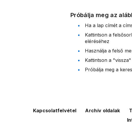
Próbálja meg az aláb
Ha a lap címét a cím
Kattintson a felsőso
eléréséhez
Használja a felső me
Kattintson a "vissza"
Próbálja meg a kereső
Kapcsolatfelvétel
Archív oldalak
T
In