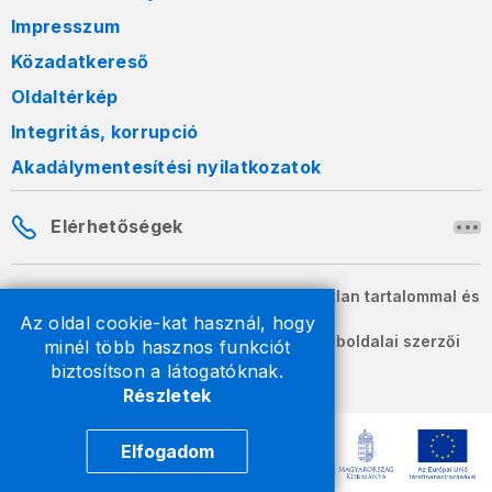
Impresszum
Közadatkereső
Oldaltérkép
Integritás, korrupció
Akadálymentesítési nyilatkozatok
Elérhetőségek
A honlapon szereplő információk változatlan tartalommal és
formában szabadon terjeszthetők.
Az oldal cookie-kat használ, hogy
2026 © A Nemzeti Adó- és Vámhivatal weboldalai szerzői
minél több hasznos funkciót
jogvédelem alatt állnak.
biztosítson a látogatóknak.
Részletek
Elfogadom