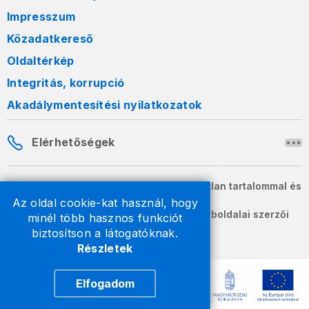
Impresszum
Közadatkereső
Oldaltérkép
Integritás, korrupció
Akadálymentesítési nyilatkozatok
Elérhetőségek
A honlapon szereplő információk változatlan tartalommal és
formában szabadon terjeszthetők.
Az oldal cookie-kat használ, hogy
2026 © A Nemzeti Adó- és Vámhivatal weboldalai szerzői
minél több hasznos funkciót
jogvédelem alatt állnak.
biztosítson a látogatóknak.
Részletek
Elfogadom