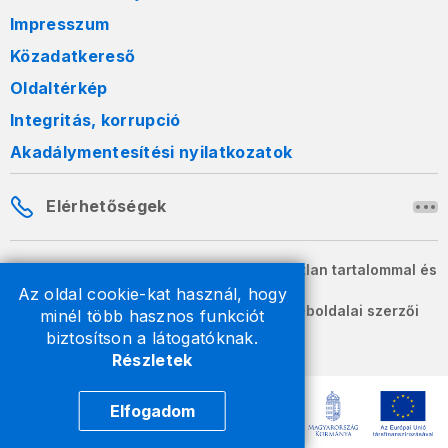
Impresszum
Közadatkereső
Oldaltérkép
Integritás, korrupció
Akadálymentesítési nyilatkozatok
Elérhetőségek
A honlapon szereplő információk változatlan tartalommal és
formában szabadon terjeszthetők.
Az oldal cookie-kat használ, hogy
2026 © A Nemzeti Adó- és Vámhivatal weboldalai szerzői
minél több hasznos funkciót
jogvédelem alatt állnak.
biztosítson a látogatóknak.
Részletek
Elfogadom