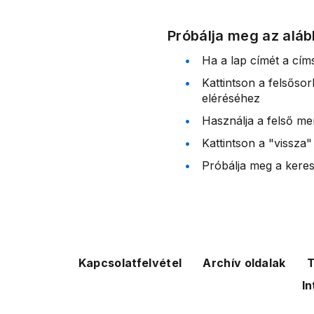
Próbálja meg az aláb
Ha a lap címét a cím
Kattintson a felsőso
eléréséhez
Használja a felső me
Kattintson a "vissza"
Próbálja meg a kereső
Kapcsolatfelvétel
Archív oldalak
T
In