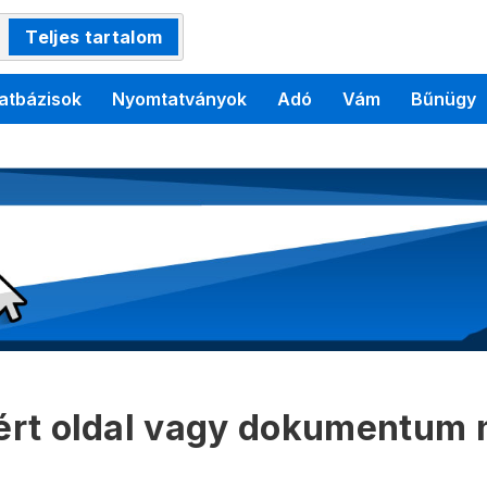
Teljes tartalom
atbázisok
Nyomtatványok
Adó
Vám
Bűnügy
kért oldal vagy dokumentum