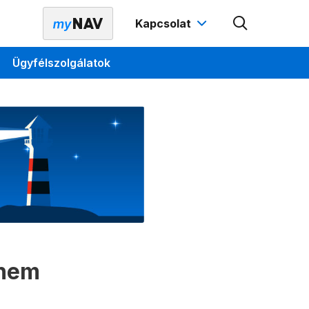
Kapcsolat
Ügyfélszolgálatok
 nem