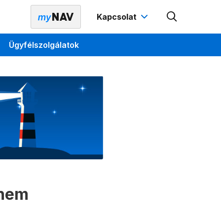
Kapcsolat
Ügyfélszolgálatok
 nem