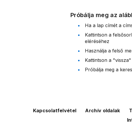
Próbálja meg az aláb
Ha a lap címét a cím
Kattintson a felsőso
eléréséhez
Használja a felső me
Kattintson a "vissza"
Próbálja meg a kereső
Kapcsolatfelvétel
Archív oldalak
T
In