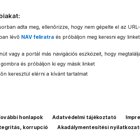
biakat:
sorban adta meg, ellenőrizze, hogy nem gépelte el az URL-
rban lévő
NAV feliratra
és próbáljon meg keresni egy linket
nüt vagy a portál más navigációs eszközeit, hogy megtalálja
 gombra és próbáljon ki egy másik linket
n keresztül elérni a kívánt tartalmat
ovábbi honlapok
Adatvédelmi tájékoztató
Impr
tegritás, korrupció
Akadálymentesítési nyilatkozat