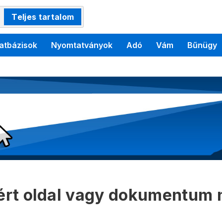
Teljes tartalom
atbázisok
Nyomtatványok
Adó
Vám
Bűnügy
kért oldal vagy dokumentum