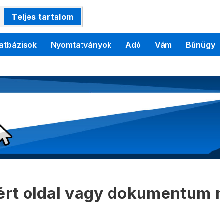
Teljes tartalom
atbázisok
Nyomtatványok
Adó
Vám
Bűnügy
kért oldal vagy dokumentum