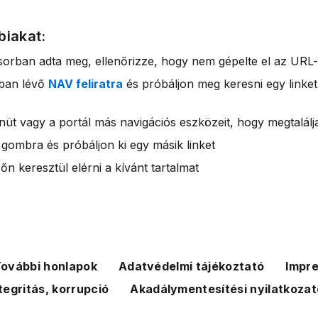
biakat:
sorban adta meg, ellenőrizze, hogy nem gépelte el az URL-
rban lévő
NAV feliratra
és próbáljon meg keresni egy linket
nüt vagy a portál más navigációs eszközeit, hogy megtalálja
 gombra és próbáljon ki egy másik linket
n keresztül elérni a kívánt tartalmat
ovábbi honlapok
Adatvédelmi tájékoztató
Impr
tegritás, korrupció
Akadálymentesítési nyilatkozat