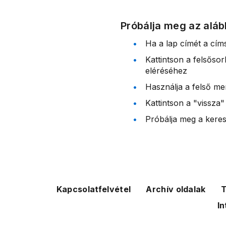
Próbálja meg az aláb
Ha a lap címét a cím
Kattintson a felsőso
eléréséhez
Használja a felső me
Kattintson a "vissza"
Próbálja meg a kereső
Kapcsolatfelvétel
Archív oldalak
T
In