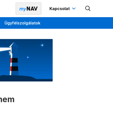
Kapcsolat
Ügyfélszolgálatok
 nem