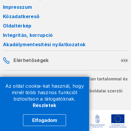
Impresszum
Közadatkereső
Oldaltérkép
Integritás, korrupció
Akadálymentesítési nyilatkozatok
Elérhetőségek
A honlapon szereplő információk változatlan tartalommal és
formában szabadon terjeszthetők.
Az oldal cookie-kat használ, hogy
2026 © A Nemzeti Adó- és Vámhivatal weboldalai szerzői
minél több hasznos funkciót
jogvédelem alatt állnak.
biztosítson a látogatóknak.
Részletek
Elfogadom