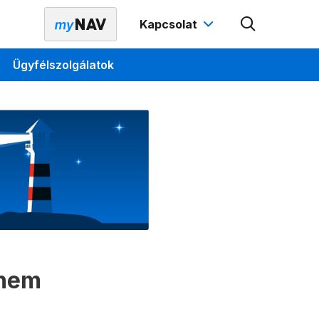
Kapcsolat
Ügyfélszolgálatok
 nem