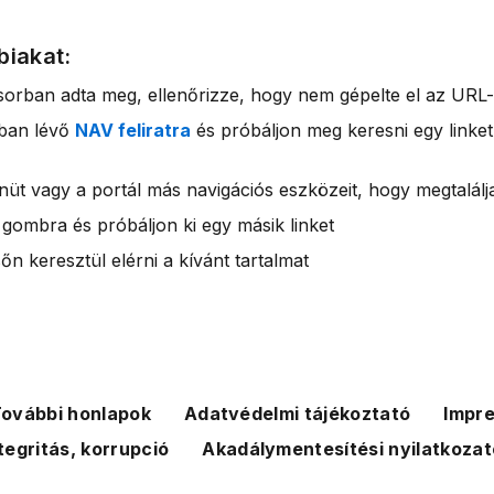
biakat:
sorban adta meg, ellenőrizze, hogy nem gépelte el az URL-
rban lévő
NAV feliratra
és próbáljon meg keresni egy linket
nüt vagy a portál más navigációs eszközeit, hogy megtalálja
 gombra és próbáljon ki egy másik linket
n keresztül elérni a kívánt tartalmat
ovábbi honlapok
Adatvédelmi tájékoztató
Impr
tegritás, korrupció
Akadálymentesítési nyilatkozat