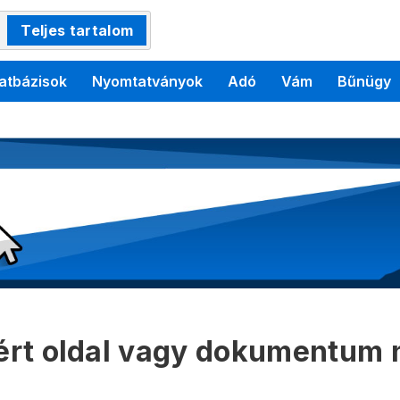
Teljes tartalom
atbázisok
Nyomtatványok
Adó
Vám
Bűnügy
kért oldal vagy dokumentum