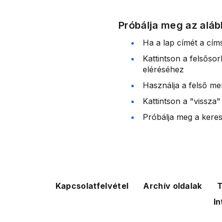
Próbálja meg az aláb
Ha a lap címét a cím
Kattintson a felsőso
eléréséhez
Használja a felső me
Kattintson a "vissza"
Próbálja meg a kereső
Kapcsolatfelvétel
Archív oldalak
T
In