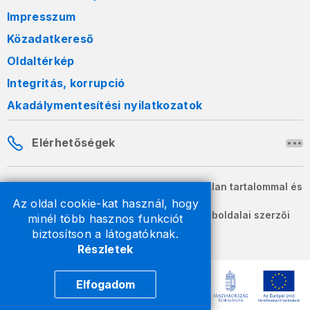
Impresszum
Közadatkereső
Oldaltérkép
Integritás, korrupció
Akadálymentesítési nyilatkozatok
Elérhetőségek
A honlapon szereplő információk változatlan tartalommal és
formában szabadon terjeszthetők.
Az oldal cookie-kat használ, hogy
2026 © A Nemzeti Adó- és Vámhivatal weboldalai szerzői
minél több hasznos funkciót
jogvédelem alatt állnak.
biztosítson a látogatóknak.
Részletek
Elfogadom