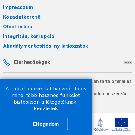
Impresszum
Közadatkereső
Oldaltérkép
Integritás, korrupció
Akadálymentesítési nyilatkozatok
Elérhetőségek
A honlapon szereplő információk változatlan tartalommal és
formában szabadon terjeszthetők.
Az oldal cookie-kat használ, hogy
2026 © A Nemzeti Adó- és Vámhivatal weboldalai szerzői
minél több hasznos funkciót
jogvédelem alatt állnak.
biztosítson a látogatóknak.
Részletek
Elfogadom