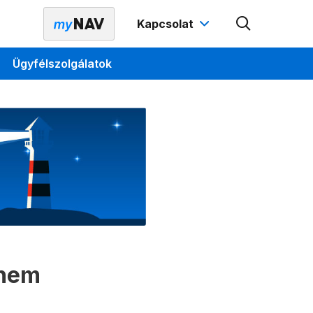
Kapcsolat
Ügyfélszolgálatok
 nem