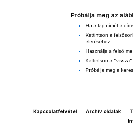
Próbálja meg az aláb
Ha a lap címét a cím
Kattintson a felsőso
eléréséhez
Használja a felső me
Kattintson a "vissza"
Próbálja meg a kereső
Kapcsolatfelvétel
Archív oldalak
T
In