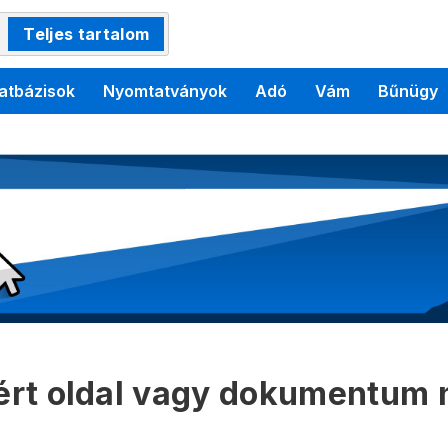
Teljes tartalom
atbázisok
Nyomtatványok
Adó
Vám
Bűnügy
kért oldal vagy dokumentum