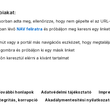
biakat:
sorban adta meg, ellenőrizze, hogy nem gépelte el az URL-
rban lévő
NAV feliratra
és próbáljon meg keresni egy linket
nüt vagy a portál más navigációs eszközeit, hogy megtalálja
 gombra és próbáljon ki egy másik linket
n keresztül elérni a kívánt tartalmat
ovábbi honlapok
Adatvédelmi tájékoztató
Impr
tegritás, korrupció
Akadálymentesítési nyilatkozat