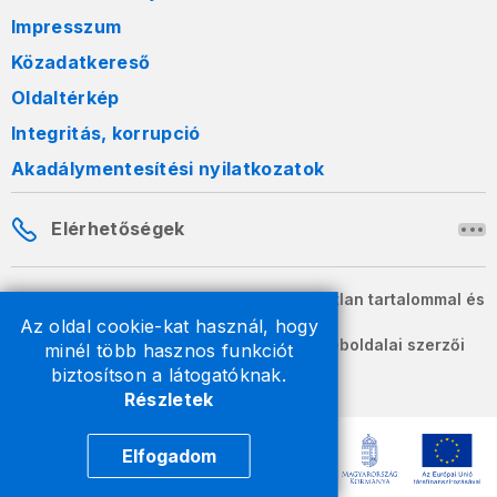
Impresszum
Közadatkereső
Oldaltérkép
Integritás, korrupció
Akadálymentesítési nyilatkozatok
Elérhetőségek
A honlapon szereplő információk változatlan tartalommal és
formában szabadon terjeszthetők.
Az oldal cookie-kat használ, hogy
2026 © A Nemzeti Adó- és Vámhivatal weboldalai szerzői
minél több hasznos funkciót
jogvédelem alatt állnak.
biztosítson a látogatóknak.
Részletek
Elfogadom