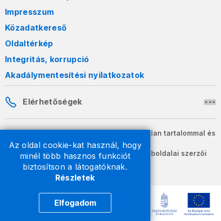
Impresszum
Közadatkereső
Oldaltérkép
Integritás, korrupció
Akadálymentesítési nyilatkozatok
Elérhetőségek
A honlapon szereplő információk változatlan tartalommal és
formában szabadon terjeszthetők.
Az oldal cookie-kat használ, hogy
2026 © A Nemzeti Adó- és Vámhivatal weboldalai szerzői
minél több hasznos funkciót
jogvédelem alatt állnak.
biztosítson a látogatóknak.
Részletek
Elfogadom