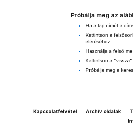
Próbálja meg az aláb
Ha a lap címét a cím
Kattintson a felsőso
eléréséhez
Használja a felső me
Kattintson a "vissza"
Próbálja meg a kereső
Kapcsolatfelvétel
Archív oldalak
T
In