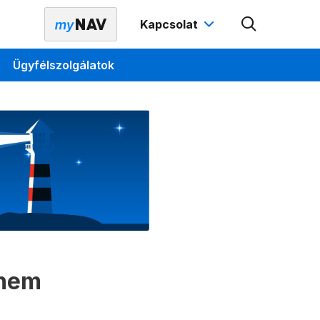
Kapcsolat
Ügyfélszolgálatok
 nem