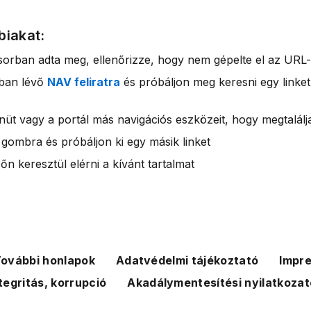
biakat:
sorban adta meg, ellenőrizze, hogy nem gépelte el az URL-
rban lévő
NAV feliratra
és próbáljon meg keresni egy linket
nüt vagy a portál más navigációs eszközeit, hogy megtalálja
 gombra és próbáljon ki egy másik linket
n keresztül elérni a kívánt tartalmat
ovábbi honlapok
Adatvédelmi tájékoztató
Impr
tegritás, korrupció
Akadálymentesítési nyilatkozat