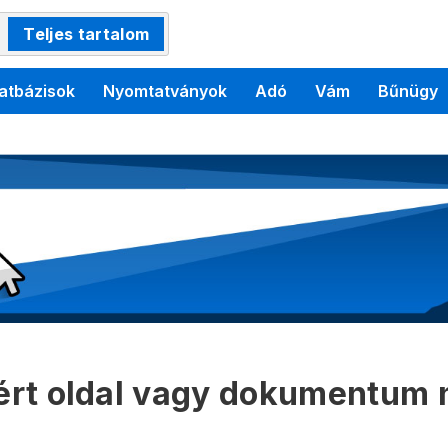
Teljes tartalom
atbázisok
Nyomtatványok
Adó
Vám
Bűnügy
kért oldal vagy dokumentum