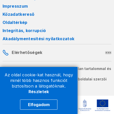
Impresszum
Közadatkereső
Oldaltérkép
Integritás, korrupció
Akadálymentesítési nyilatkozatok
Elérhetőségek
A honlapon szereplő információk változatlan tartalommal és
formában szabadon terjeszthetők.
Az oldal cookie-kat használ, hogy
2026 © A Nemzeti Adó- és Vámhivatal weboldalai szerzői
minél több hasznos funkciót
jogvédelem alatt állnak.
biztosítson a látogatóknak.
Részletek
Elfogadom