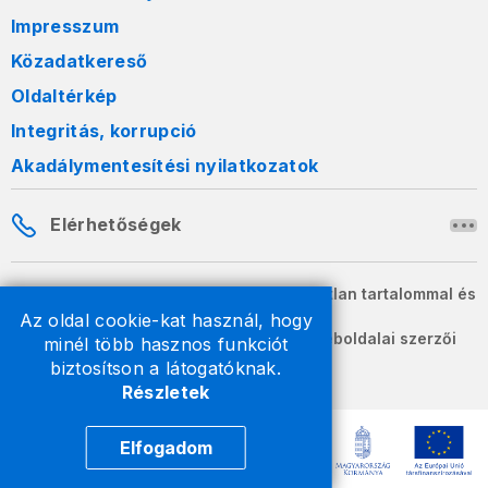
Impresszum
Közadatkereső
Oldaltérkép
Integritás, korrupció
Akadálymentesítési nyilatkozatok
Elérhetőségek
A honlapon szereplő információk változatlan tartalommal és
formában szabadon terjeszthetők.
Az oldal cookie-kat használ, hogy
2026 © A Nemzeti Adó- és Vámhivatal weboldalai szerzői
minél több hasznos funkciót
jogvédelem alatt állnak.
biztosítson a látogatóknak.
Részletek
Elfogadom