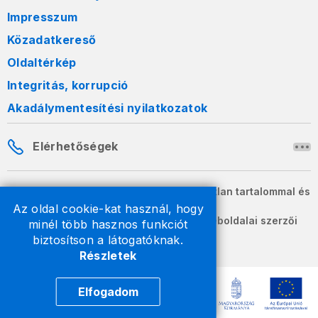
Impresszum
Közadatkereső
Oldaltérkép
Integritás, korrupció
Akadálymentesítési nyilatkozatok
Elérhetőségek
A honlapon szereplő információk változatlan tartalommal és
formában szabadon terjeszthetők.
Az oldal cookie-kat használ, hogy
2026 © A Nemzeti Adó- és Vámhivatal weboldalai szerzői
minél több hasznos funkciót
jogvédelem alatt állnak.
biztosítson a látogatóknak.
Részletek
Elfogadom