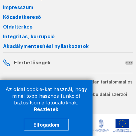
Impresszum
Közadatkereső
Oldaltérkép
Integritás, korrupció
Akadálymentesítési nyilatkozatok
Elérhetőségek
A honlapon szereplő információk változatlan tartalommal és
formában szabadon terjeszthetők.
Az oldal cookie-kat használ, hogy
2026 © A Nemzeti Adó- és Vámhivatal weboldalai szerzői
minél több hasznos funkciót
jogvédelem alatt állnak.
biztosítson a látogatóknak.
Részletek
Elfogadom