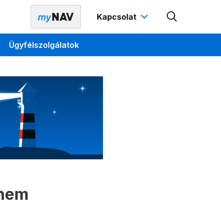
Kapcsolat
Ügyfélszolgálatok
 nem