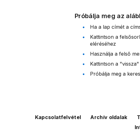
Próbálja meg az aláb
Ha a lap címét a cím
Kattintson a felsőso
eléréséhez
Használja a felső me
Kattintson a "vissza"
Próbálja meg a kereső
Kapcsolatfelvétel
Archív oldalak
T
In