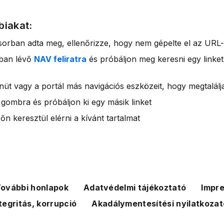
biakat:
sorban adta meg, ellenőrizze, hogy nem gépelte el az URL-
rban lévő
NAV feliratra
és próbáljon meg keresni egy linket
nüt vagy a portál más navigációs eszközeit, hogy megtalálja
 gombra és próbáljon ki egy másik linket
n keresztül elérni a kívánt tartalmat
ovábbi honlapok
Adatvédelmi tájékoztató
Impr
tegritás, korrupció
Akadálymentesítési nyilatkozat