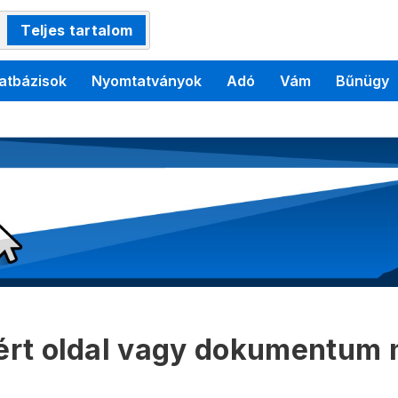
Teljes tartalom
atbázisok
Nyomtatványok
Adó
Vám
Bűnügy
kért oldal vagy dokumentum