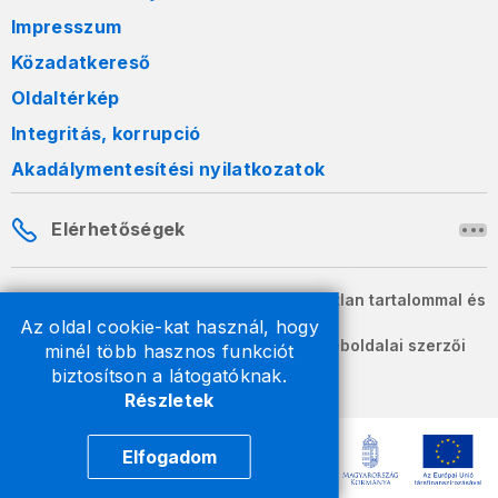
Impresszum
Közadatkereső
Oldaltérkép
Integritás, korrupció
Akadálymentesítési nyilatkozatok
Elérhetőségek
A honlapon szereplő információk változatlan tartalommal és
formában szabadon terjeszthetők.
Az oldal cookie-kat használ, hogy
2026 © A Nemzeti Adó- és Vámhivatal weboldalai szerzői
minél több hasznos funkciót
jogvédelem alatt állnak.
biztosítson a látogatóknak.
Részletek
Elfogadom