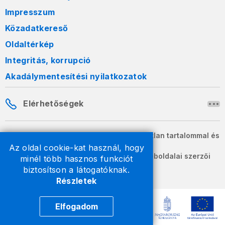
Impresszum
Közadatkereső
Oldaltérkép
Integritás, korrupció
Akadálymentesítési nyilatkozatok
Elérhetőségek
A honlapon szereplő információk változatlan tartalommal és
formában szabadon terjeszthetők.
Az oldal cookie-kat használ, hogy
2026 © A Nemzeti Adó- és Vámhivatal weboldalai szerzői
minél több hasznos funkciót
jogvédelem alatt állnak.
biztosítson a látogatóknak.
Részletek
Elfogadom