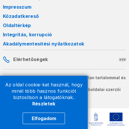
Impresszum
Közadatkereső
Oldaltérkép
Integritás, korrupció
Akadálymentesítési nyilatkozatok
Elérhetőségek
A honlapon szereplő információk változatlan tartalommal és
formában szabadon terjeszthetők.
Az oldal cookie-kat használ, hogy
2026 © A Nemzeti Adó- és Vámhivatal weboldalai szerzői
minél több hasznos funkciót
jogvédelem alatt állnak.
biztosítson a látogatóknak.
Részletek
Elfogadom