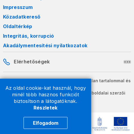
Impresszum
Közadatkereső
Oldaltérkép
Integritás, korrupció
Akadálymentesítési nyilatkozatok
Elérhetőségek
A honlapon szereplő információk változatlan tartalommal és
formában szabadon terjeszthetők.
Az oldal cookie-kat használ, hogy
2026 © A Nemzeti Adó- és Vámhivatal weboldalai szerzői
minél több hasznos funkciót
jogvédelem alatt állnak.
biztosítson a látogatóknak.
Részletek
Elfogadom