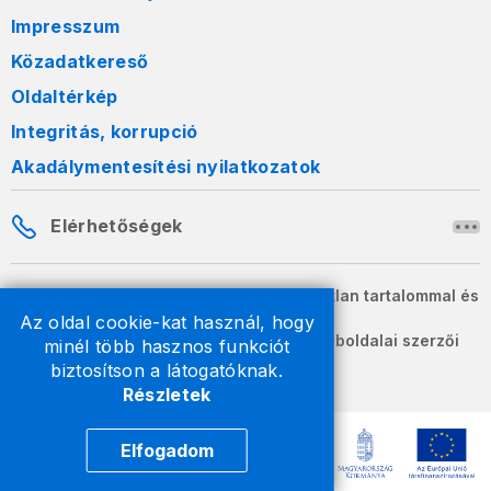
Impresszum
Közadatkereső
Oldaltérkép
Integritás, korrupció
Akadálymentesítési nyilatkozatok
Elérhetőségek
A honlapon szereplő információk változatlan tartalommal és
formában szabadon terjeszthetők.
Az oldal cookie-kat használ, hogy
2026 © A Nemzeti Adó- és Vámhivatal weboldalai szerzői
minél több hasznos funkciót
jogvédelem alatt állnak.
biztosítson a látogatóknak.
Részletek
Elfogadom