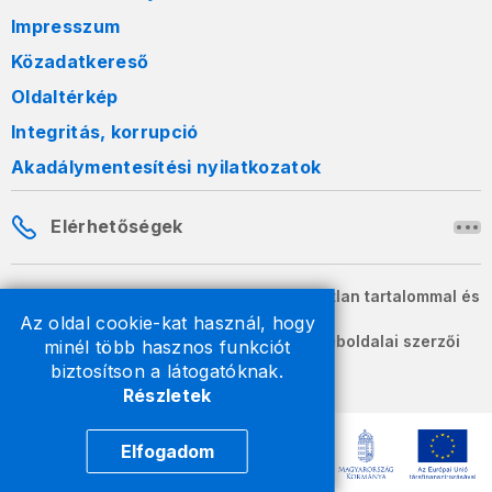
Impresszum
Közadatkereső
Oldaltérkép
Integritás, korrupció
Akadálymentesítési nyilatkozatok
Elérhetőségek
A honlapon szereplő információk változatlan tartalommal és
formában szabadon terjeszthetők.
Az oldal cookie-kat használ, hogy
2026 © A Nemzeti Adó- és Vámhivatal weboldalai szerzői
minél több hasznos funkciót
jogvédelem alatt állnak.
biztosítson a látogatóknak.
Részletek
Elfogadom