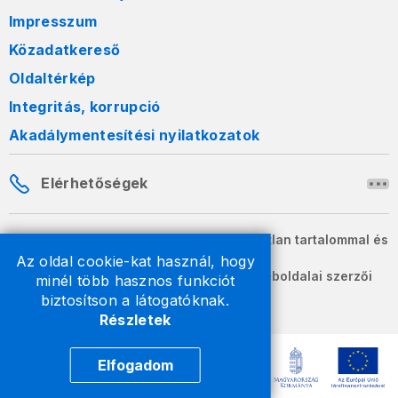
Impresszum
Közadatkereső
Oldaltérkép
Integritás, korrupció
Akadálymentesítési nyilatkozatok
Elérhetőségek
A honlapon szereplő információk változatlan tartalommal és
formában szabadon terjeszthetők.
Az oldal cookie-kat használ, hogy
2026 © A Nemzeti Adó- és Vámhivatal weboldalai szerzői
minél több hasznos funkciót
jogvédelem alatt állnak.
biztosítson a látogatóknak.
Részletek
Elfogadom