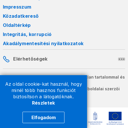
Impresszum
Közadatkereső
Oldaltérkép
Integritás, korrupció
Akadálymentesítési nyilatkozatok
Elérhetőségek
A honlapon szereplő információk változatlan tartalommal és
formában szabadon terjeszthetők.
Az oldal cookie-kat használ, hogy
2026 © A Nemzeti Adó- és Vámhivatal weboldalai szerzői
minél több hasznos funkciót
jogvédelem alatt állnak.
biztosítson a látogatóknak.
Részletek
Elfogadom