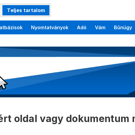
Teljes tartalom
atbázisok
Nyomtatványok
Adó
Vám
Bűnügy
kért oldal vagy dokumentum