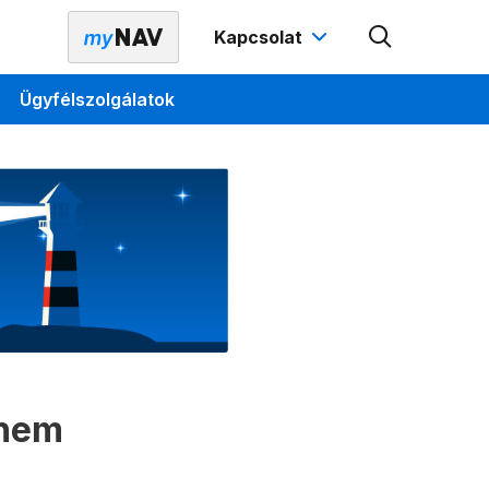
Kapcsolat
Ügyfélszolgálatok
 nem