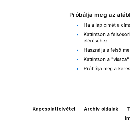
Próbálja meg az aláb
Ha a lap címét a cím
Kattintson a felsőso
eléréséhez
Használja a felső me
Kattintson a "vissza"
Próbálja meg a kereső
Kapcsolatfelvétel
Archív oldalak
T
In