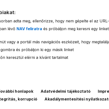
biakat:
sorban adta meg, ellenőrizze, hogy nem gépelte el az URL-
rban lévő
NAV feliratra
és próbáljon meg keresni egy linket
nüt vagy a portál más navigációs eszközeit, hogy megtalálja
 gombra és próbáljon ki egy másik linket
n keresztül elérni a kívánt tartalmat
ovábbi honlapok
Adatvédelmi tájékoztató
Impr
tegritás, korrupció
Akadálymentesítési nyilatkozat