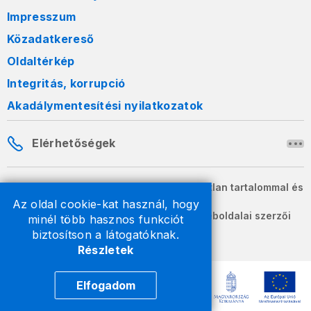
Impresszum
Közadatkereső
Oldaltérkép
Integritás, korrupció
Akadálymentesítési nyilatkozatok
Elérhetőségek
A honlapon szereplő információk változatlan tartalommal és
formában szabadon terjeszthetők.
Az oldal cookie-kat használ, hogy
2026 © A Nemzeti Adó- és Vámhivatal weboldalai szerzői
minél több hasznos funkciót
jogvédelem alatt állnak.
biztosítson a látogatóknak.
Részletek
Elfogadom