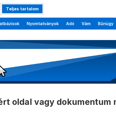
Teljes tartalom
atbázisok
Nyomtatványok
Adó
Vám
Bűnügy
kért oldal vagy dokumentum