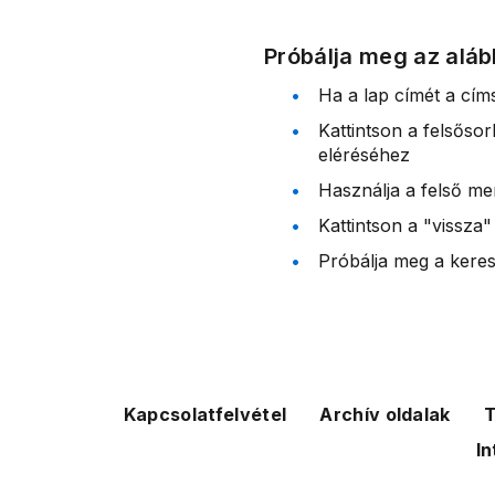
Próbálja meg az aláb
Ha a lap címét a cím
Kattintson a felsőso
eléréséhez
Használja a felső me
Kattintson a "vissza"
Próbálja meg a kereső
Kapcsolatfelvétel
Archív oldalak
T
In