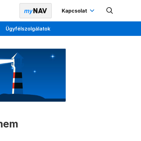
Kapcsolat
Ügyfélszolgálatok
 nem