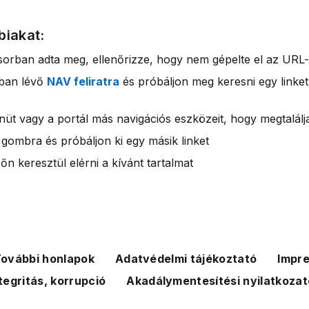
biakat:
sorban adta meg, ellenőrizze, hogy nem gépelte el az URL-
rban lévő
NAV feliratra
és próbáljon meg keresni egy linket
nüt vagy a portál más navigációs eszközeit, hogy megtalálja
 gombra és próbáljon ki egy másik linket
n keresztül elérni a kívánt tartalmat
ovábbi honlapok
Adatvédelmi tájékoztató
Impr
tegritás, korrupció
Akadálymentesítési nyilatkozat