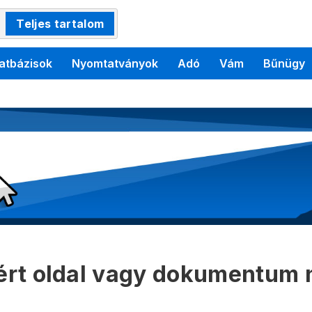
Teljes tartalom
atbázisok
Nyomtatványok
Adó
Vám
Bűnügy
kért oldal vagy dokumentum