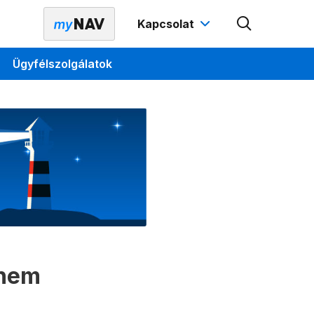
Kapcsolat
Ügyfélszolgálatok
 nem