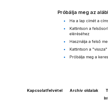
Próbálja meg az aláb
Ha a lap címét a cím
Kattintson a felsőso
eléréséhez
Használja a felső me
Kattintson a "vissza"
Próbálja meg a kereső
Kapcsolatfelvétel
Archív oldalak
T
In