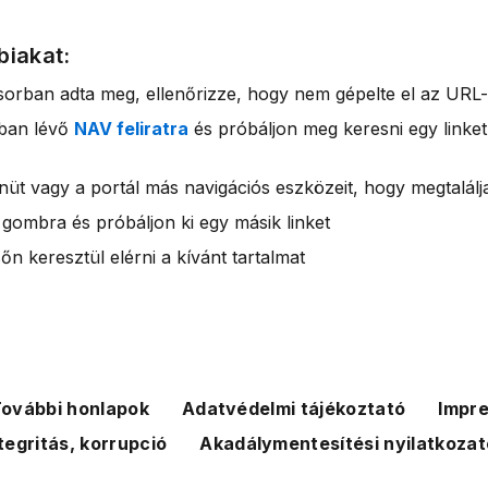
biakat:
sorban adta meg, ellenőrizze, hogy nem gépelte el az URL-
rban lévő
NAV feliratra
és próbáljon meg keresni egy linket
nüt vagy a portál más navigációs eszközeit, hogy megtalálja
 gombra és próbáljon ki egy másik linket
n keresztül elérni a kívánt tartalmat
ovábbi honlapok
Adatvédelmi tájékoztató
Impr
tegritás, korrupció
Akadálymentesítési nyilatkozat