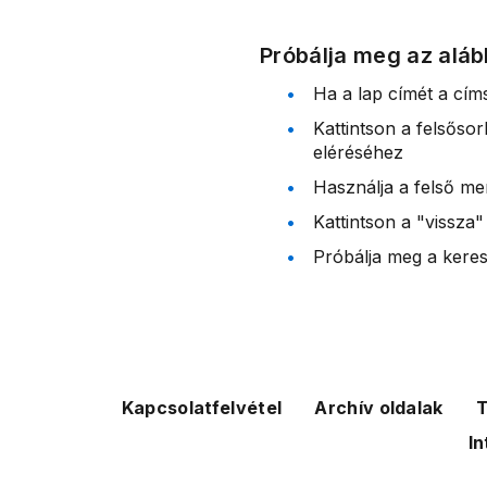
Próbálja meg az aláb
Ha a lap címét a cím
Kattintson a felsőso
eléréséhez
Használja a felső me
Kattintson a "vissza"
Próbálja meg a kereső
Kapcsolatfelvétel
Archív oldalak
T
In