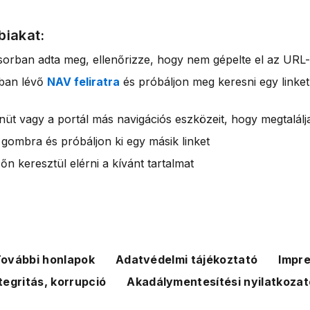
biakat:
sorban adta meg, ellenőrizze, hogy nem gépelte el az URL-
rban lévő
NAV feliratra
és próbáljon meg keresni egy linket
nüt vagy a portál más navigációs eszközeit, hogy megtalálja
 gombra és próbáljon ki egy másik linket
n keresztül elérni a kívánt tartalmat
ovábbi honlapok
Adatvédelmi tájékoztató
Impr
tegritás, korrupció
Akadálymentesítési nyilatkozat