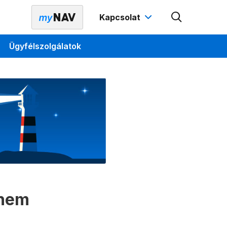
Kapcsolat
Ügyfélszolgálatok
 nem