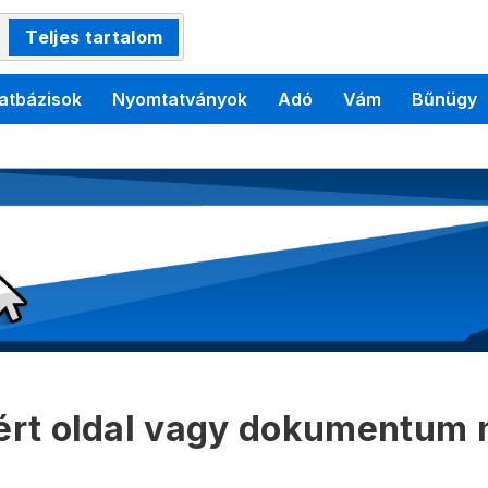
Teljes tartalom
atbázisok
Nyomtatványok
Adó
Vám
Bűnügy
kért oldal vagy dokumentum