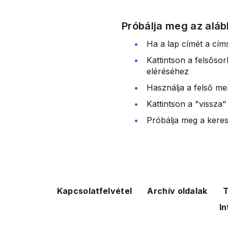
Próbálja meg az aláb
Ha a lap címét a cím
Kattintson a felsőso
eléréséhez
Használja a felső me
Kattintson a "vissza"
Próbálja meg a kereső
Kapcsolatfelvétel
Archív oldalak
T
In