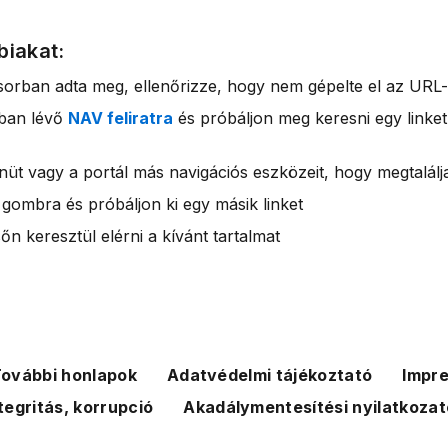
biakat:
sorban adta meg, ellenőrizze, hogy nem gépelte el az URL-
rban lévő
NAV feliratra
és próbáljon meg keresni egy linket
nüt vagy a portál más navigációs eszközeit, hogy megtalálja
 gombra és próbáljon ki egy másik linket
n keresztül elérni a kívánt tartalmat
ovábbi honlapok
Adatvédelmi tájékoztató
Impr
tegritás, korrupció
Akadálymentesítési nyilatkozat