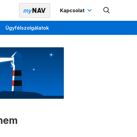
Kapcsolat
Ügyfélszolgálatok
 nem