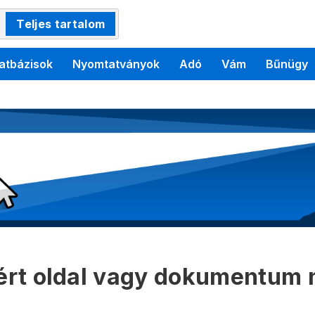
Teljes tartalom
atbázisok
Nyomtatványok
Adó
Vám
Bűnügy
kért oldal vagy dokumentum