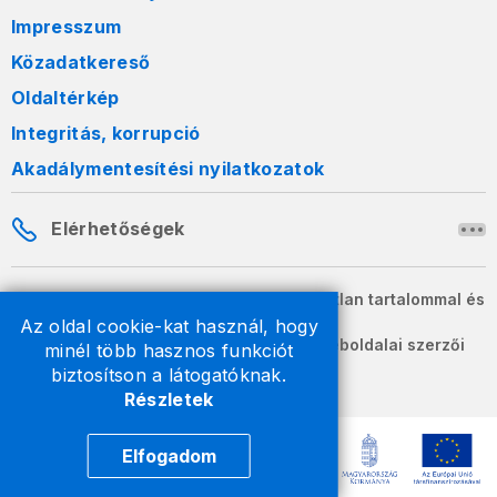
Impresszum
Közadatkereső
Oldaltérkép
Integritás, korrupció
Akadálymentesítési nyilatkozatok
Elérhetőségek
A honlapon szereplő információk változatlan tartalommal és
formában szabadon terjeszthetők.
Az oldal cookie-kat használ, hogy
2026 © A Nemzeti Adó- és Vámhivatal weboldalai szerzői
minél több hasznos funkciót
jogvédelem alatt állnak.
biztosítson a látogatóknak.
Részletek
Elfogadom