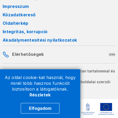
Impresszum
Közadatkereső
Oldaltérkép
Integritás, korrupció
Akadálymentesítési nyilatkozatok
Elérhetőségek
A honlapon szereplő információk változatlan tartalommal és
formában szabadon terjeszthetők.
Az oldal cookie-kat használ, hogy
2026 © A Nemzeti Adó- és Vámhivatal weboldalai szerzői
minél több hasznos funkciót
jogvédelem alatt állnak.
biztosítson a látogatóknak.
Részletek
Elfogadom