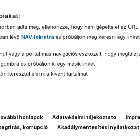
biakat:
sorban adta meg, ellenőrizze, hogy nem gépelte el az URL-
rban lévő
NAV feliratra
és próbáljon meg keresni egy linket
nüt vagy a portál más navigációs eszközeit, hogy megtalálja
 gombra és próbáljon ki egy másik linket
n keresztül elérni a kívánt tartalmat
ovábbi honlapok
Adatvédelmi tájékoztató
Impr
tegritás, korrupció
Akadálymentesítési nyilatkozat