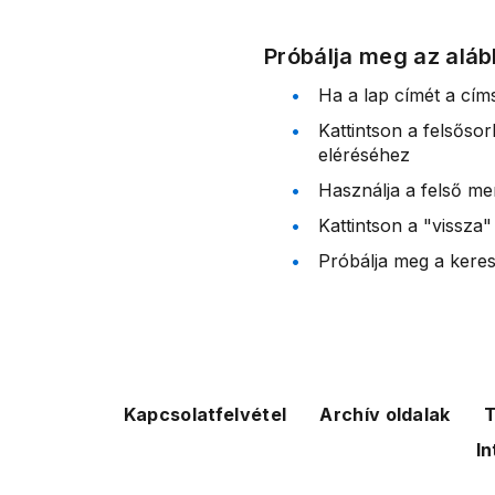
Próbálja meg az aláb
Ha a lap címét a cím
Kattintson a felsőso
eléréséhez
Használja a felső me
Kattintson a "vissza"
Próbálja meg a kereső
Kapcsolatfelvétel
Archív oldalak
T
In