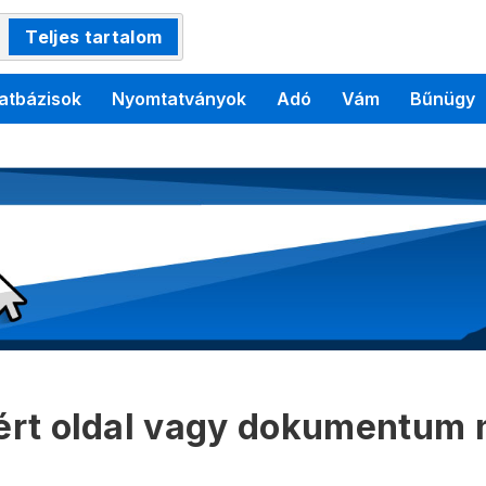
Teljes tartalom
atbázisok
Nyomtatványok
Adó
Vám
Bűnügy
kért oldal vagy dokumentum