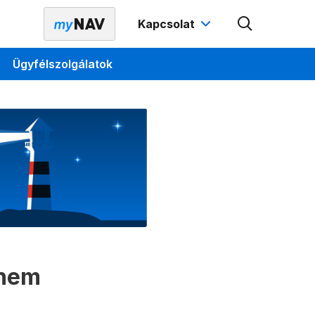
Kapcsolat
Ügyfélszolgálatok
 nem