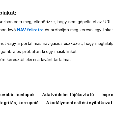
biakat:
sorban adta meg, ellenőrizze, hogy nem gépelte el az URL-
rban lévő
NAV feliratra
és próbáljon meg keresni egy linket
nüt vagy a portál más navigációs eszközeit, hogy megtalálja
 gombra és próbáljon ki egy másik linket
n keresztül elérni a kívánt tartalmat
ovábbi honlapok
Adatvédelmi tájékoztató
Impr
tegritás, korrupció
Akadálymentesítési nyilatkozat