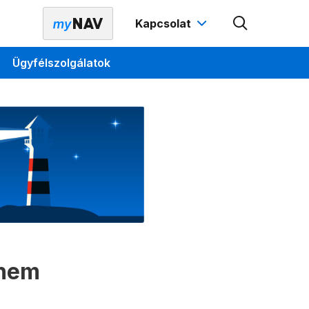
Kapcsolat
Ügyfélszolgálatok
 nem