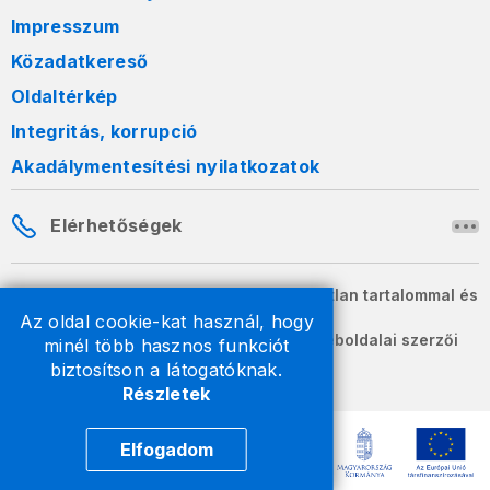
Impresszum
Közadatkereső
Oldaltérkép
Integritás, korrupció
Akadálymentesítési nyilatkozatok
Elérhetőségek
A honlapon szereplő információk változatlan tartalommal és
formában szabadon terjeszthetők.
Az oldal cookie-kat használ, hogy
2026 © A Nemzeti Adó- és Vámhivatal weboldalai szerzői
minél több hasznos funkciót
jogvédelem alatt állnak.
biztosítson a látogatóknak.
Részletek
Elfogadom