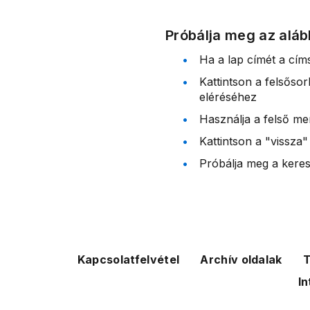
Próbálja meg az aláb
Ha a lap címét a cím
Kattintson a felsőso
eléréséhez
Használja a felső me
Kattintson a "vissza"
Próbálja meg a kereső
Kapcsolatfelvétel
Archív oldalak
T
In