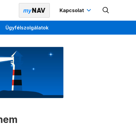
Kapcsolat
Ügyfélszolgálatok
 nem