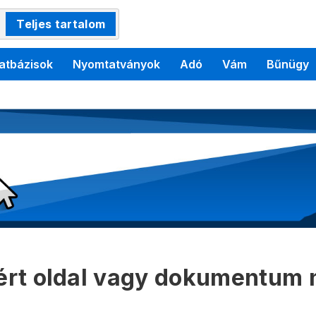
Teljes tartalom
atbázisok
Nyomtatványok
Adó
Vám
Bűnügy
kért oldal vagy dokumentum