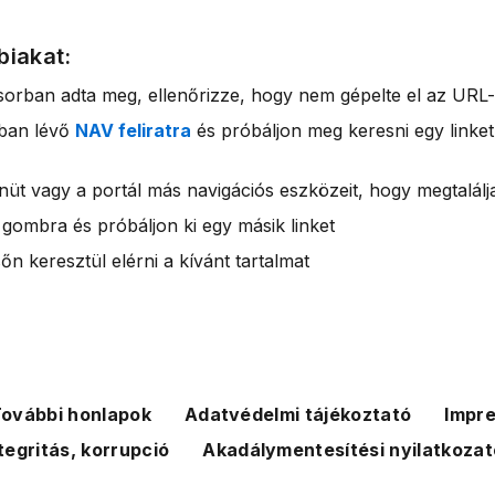
biakat:
sorban adta meg, ellenőrizze, hogy nem gépelte el az URL-
rban lévő
NAV feliratra
és próbáljon meg keresni egy linket
nüt vagy a portál más navigációs eszközeit, hogy megtalálja
 gombra és próbáljon ki egy másik linket
n keresztül elérni a kívánt tartalmat
ovábbi honlapok
Adatvédelmi tájékoztató
Impr
tegritás, korrupció
Akadálymentesítési nyilatkozat