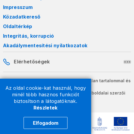
Impresszum
Közadatkereső
Oldaltérkép
Integritás, korrupció
Akadálymentesítési nyilatkozatok
Elérhetőségek
A honlapon szereplő információk változatlan tartalommal és
formában szabadon terjeszthetők.
Az oldal cookie-kat használ, hogy
2026 © A Nemzeti Adó- és Vámhivatal weboldalai szerzői
minél több hasznos funkciót
jogvédelem alatt állnak.
biztosítson a látogatóknak.
Részletek
Elfogadom