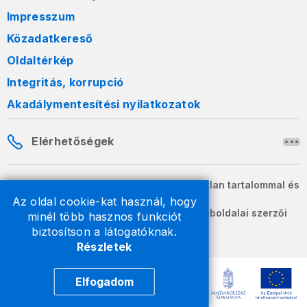
Impresszum
Közadatkereső
Oldaltérkép
Integritás, korrupció
Akadálymentesítési nyilatkozatok
Elérhetőségek
A honlapon szereplő információk változatlan tartalommal és
formában szabadon terjeszthetők.
Az oldal cookie-kat használ, hogy
2026 © A Nemzeti Adó- és Vámhivatal weboldalai szerzői
minél több hasznos funkciót
jogvédelem alatt állnak.
biztosítson a látogatóknak.
Részletek
Elfogadom