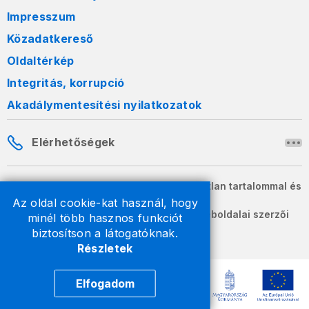
Impresszum
Közadatkereső
Oldaltérkép
Integritás, korrupció
Akadálymentesítési nyilatkozatok
Elérhetőségek
A honlapon szereplő információk változatlan tartalommal és
formában szabadon terjeszthetők.
Az oldal cookie-kat használ, hogy
2026 © A Nemzeti Adó- és Vámhivatal weboldalai szerzői
minél több hasznos funkciót
jogvédelem alatt állnak.
biztosítson a látogatóknak.
Részletek
Elfogadom