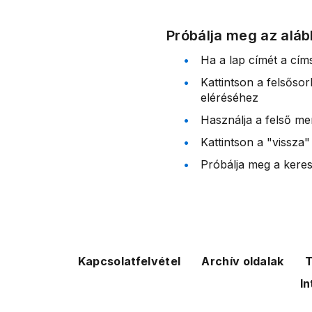
Próbálja meg az aláb
Ha a lap címét a cím
Kattintson a felsőso
eléréséhez
Használja a felső me
Kattintson a "vissza"
Próbálja meg a kereső
Kapcsolatfelvétel
Archív oldalak
T
In