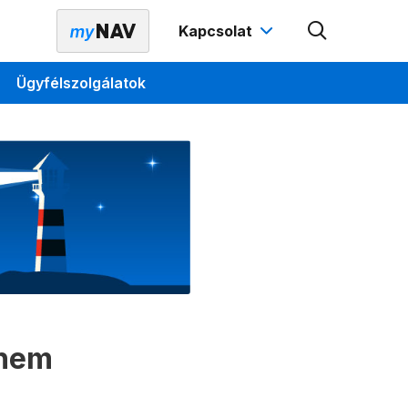
Kapcsolat
Ügyfélszolgálatok
 nem