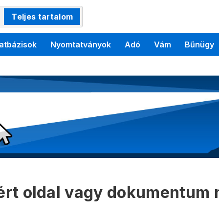
Teljes tartalom
atbázisok
Nyomtatványok
Adó
Vám
Bűnügy
kért oldal vagy dokumentum