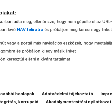
biakat:
sorban adta meg, ellenőrizze, hogy nem gépelte el az URL-
rban lévő
NAV feliratra
és próbáljon meg keresni egy linket
nüt vagy a portál más navigációs eszközeit, hogy megtalálja
 gombra és próbáljon ki egy másik linket
n keresztül elérni a kívánt tartalmat
ovábbi honlapok
Adatvédelmi tájékoztató
Impr
tegritás, korrupció
Akadálymentesítési nyilatkozat