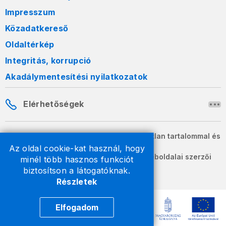
Impresszum
Közadatkereső
Oldaltérkép
Integritás, korrupció
Akadálymentesítési nyilatkozatok
Elérhetőségek
A honlapon szereplő információk változatlan tartalommal és
formában szabadon terjeszthetők.
Az oldal cookie-kat használ, hogy
2026 © A Nemzeti Adó- és Vámhivatal weboldalai szerzői
minél több hasznos funkciót
jogvédelem alatt állnak.
biztosítson a látogatóknak.
Részletek
Elfogadom