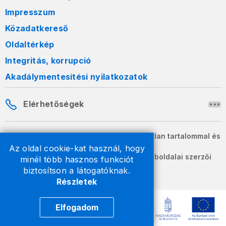
Impresszum
Közadatkereső
Oldaltérkép
Integritás, korrupció
Akadálymentesítési nyilatkozatok
Elérhetőségek
A honlapon szereplő információk változatlan tartalommal és
formában szabadon terjeszthetők.
Az oldal cookie-kat használ, hogy
2026 © A Nemzeti Adó- és Vámhivatal weboldalai szerzői
minél több hasznos funkciót
jogvédelem alatt állnak.
biztosítson a látogatóknak.
Részletek
Elfogadom